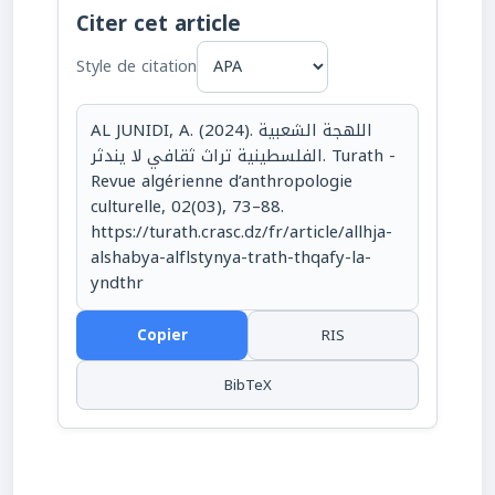
Citer cet article
Style de citation
AL JUNIDI, A. (2024). اللهجة الشعبية
الفلسطينية تراث ثقافي لا يندثر. Turath -
Revue algérienne d’anthropologie
culturelle, 02(03), 73–88.
https://turath.crasc.dz/fr/article/allhja-
alshabya-alflstynya-trath-thqafy-la-
yndthr
Copier
RIS
BibTeX