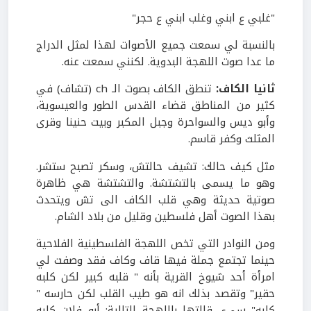
"غلبي ع ابني وغلب ابني ع حجر"
بالنسبة لي سمعت جميع الأصوات لهذا لمثل الدراج
ما عدا صوت اللهجة البدوية. لكنني سمعت عنه.
ثانيا الكاف:
تنطق الكاف بصوت الـ ch (تشاف) في
كثير من المناطق قضاء القدس الطور والعيسوية،
وأبو ديس والسواحرة وجبل المكبر وبيت حنينا وقرى
المثلث وكفر قاسم.
مثل كيف حالك: تشيف حالتش، وسكر تصبح ستشر.
وهو ما يسمى بالتشتشة. والتشتشة هي ظاهرة
صوتية حديثة وهي قلب الكاف الى تش ويتحدث
بهذا الصوت أهل فلسطين وقليل من بلاد الشام.
ومن النوادر التي تخص اللهجة الفلسطينية الفلاحية
حينما تجتمع جملة فيها قاف وكاف فقد وصفت لي
امرأة أحد شيوخ القرية بأنه " قلبه كبير لكن كلبه
حقير" وتقصد بذلك انه هو طيب القلب لكن حارسه "
كلبه" سيء. قالتها باللهجة التالية: أبو فلان كلبه