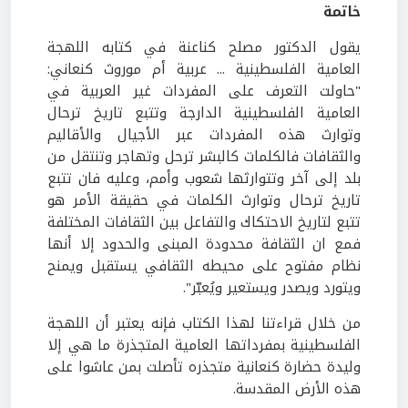
خاتمة
يقول الدكتور مصلح كناعنة في كتابه اللهجة
العامية الفلسطينية ... عربية أم موروث كنعاني:
"حاولت التعرف على المفردات غير العربية في
العامية الفلسطينية الدارجة وتتبع تاريخ ترحال
وتوارث هذه المفردات عبر الأجيال والأقاليم
والثقافات فالكلمات كالبشر ترحل وتهاجر وتنتقل من
بلد إلى آخر وتتوارثها شعوب وأمم، وعليه فان تتبع
تاريخ ترحال وتوارث الكلمات في حقيقة الأمر هو
تتبع لتاريخ الاحتكاك والتفاعل بين الثقافات المختلفة
فمع ان الثقافة محدودة المبنى والحدود إلا أنها
نظام مفتوح على محيطه الثقافي يستقبل ويمنح
ويتورد ويصدر ويستعير ويُعبّر".
من خلال قراءتنا لهذا الكتاب فإنه يعتبر أن اللهجة
الفلسطينية بمفرداتها العامية المتجذرة ما هي إلا
وليدة حضارة كنعانية متجذره تأصلت بمن عاشوا على
هذه الأرض المقدسة.