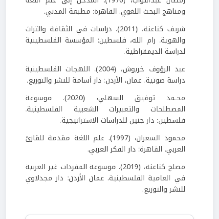
رمضان عبدالتواب، (1976). المدخل إلى علم اللغة
ومناهج البحث اللغوي. القاهرة: مطبعة المدني.
شريف كناعنة، (2011). دراسات في الثقافة والتراث
والهوية. رام الله، فلسطين: المؤسسة الفلسطينية
لدراسة الديمقراطية.
عبد الرؤوف خريوش، (2004). اللهجات الفلسطينية
دراسة صوتية. عمان، الأردن: دار أسامة للنشر والتوزيع.
محـمد توفيق السهلي، (2020). موسوعة
المصطلحات والتعبيرات الشعبية الفلسطينية.
فلسطين: دار جنين للدراسات الاستراتيجية.
محمود السعران، (1997). علم اللغة مقدمة للقارئ
العربي. القاهرة: دار الفكر العربي.
مصلح كناعنة، (2019). موسوعة المفردات غير العربية
في العامية الفلسطينية. عمان الأردن: دار مجدلاوي
للنشر والتوزيع.