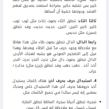
كبير بس تشلبه حكير. بصراحة استعنت بصديق لفهم
القصد. ودونتها خشية أن أنساها.
ثالثا الثاء:
تنطق الثاء بصوت (تاء) مثل ثوب: توب،
كثير: كتير اثنين: اتنين، حديث: حديت، وقد تنطق
(سين)، مثل حديس.
رابعا الذال:
الذال تنطق بصوت ظاء مثل: هذا: هاظا
مع ملاحظة وجود حرف مدّ قبل الظاء وبعدها. وهذا
ميل إلى التضخيم الصوتي هو يشبه لهجات الأردن.
الذال تنطق بصوت دال مثل: نذرت النذر: ندرت الندرـ
أخذ: أخد ـ ذهب: دهب. وقد تنطق (زين) مثل) عذاب) /
عزاب.
4ـ استبدال حرف بحرف آخر:
هناك كلمات يستبدل
أحد حروفها بحرف آخر، هذا الاستبدال خاص ومحدّد
بمعنى إنه ليس سائدا في جميع الكلمات مثل:
شجرة: تنطق أحيانا سجرة. الماظة تنطق المازة.
غسيل، خسيل. مع ملاحظة إنه ليس كل سين