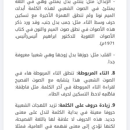
- الإبدال: مثل: ينتلي بدل يمتلي وهي في اللغة
يمتلئ. في الصوت الشعبي لهذه الكلمة أبدلت
الميم نونا ولم تنطق الهمزة الأخيرة مع تسكين
حرف وسط التاء. مثل: جمب بدل جنب، وقد ورد ذكر
هذه الأصوات في نطق صوت الميم والنون في كتاب
الأصوات اللغوية للدكتور ابراهيم أنيس(أنيس،
1971م).
- القلب: مثل: جوزها بدل زوجها وهي شعبيا معروفة
جدا.
8ـ التاء المربوطة:
تنطق التاء المربوطة هاء في
الصوت الشعبي. هذا يتشابه مع الصوت الفصيح
لقراءة التاء المربوطة في آخر الكلمة. مثل فاطِمَة:
فاطْمِه لاحظ التسكين لحرف الطاء.
9ـ زيادة حروف على الكلمة:
تزيد اللهجات الشعبية
حروفا معينة في بداية الكلمة لتدل على معنى
جديد. هذه الحروف لا علاقة لها باللغة الفصيحة،
لكنها تؤدي إلى معنى نفهمه في العامية، فمثلا