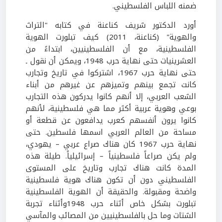
ضمنه اللباس الفلسطيني.
أورد الدكتور شريف كناعنة في كتابه "التراث
والهوية" (كناعنة، 2011) كيف تبلورت الهوية
الفلسطينية، مع أن الفلسطينيين، ابتداءً من
العشرينيات حتى نهاية حرب 1948، ويمكن أن نقول ـ
حتى نهاية حرب 1967، اشتركوا في تاريخ وتجارب
كانت تجمع بينهم وتميزهم عن غيرهم من أبناء
الشعب العربي، إلا أنهم كانوا يدركون هذه التجارب
بوعي وهوية عربية أكثر مما هي فلسطينية، لأنهم
كانوا يرون أنفسهم كعرب يدافعون عن قطعة أو
مساحة من العالم العربي اسمها فلسطين. حتى
نهاية حرب 1967 كان هناك صراع عربي – يهودي،
ولم يكن صراعاً فلسطينياً – إسرائيلياً. طيلة هذه
المدة كانت هناك تجارب وتاريخ على المستوى
الفلسطيني دون أن تكون هناك هوية فلسطينية
واضحة ومقبولة. والحقيقة أن الهوية الفلسطينية
تبلورت بشكل خاص أثناء حرب 1948وأثناء تجربة
الشتات وما حل بالفلسطينيين من المصائب والمآسي