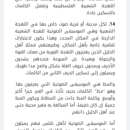
اللهجة الشعبية الفلسطينية وتقفل الكلمات
بالتسكين عادة.
14ـ
لكل مدينة أو قرية صوت خاص بها في اللهجة
الشعبية وهي الموسيقى الصوتية للهجة الشعبية
الدارجة في المكان المحدد وهذا يكون لاعتبارات
ثقافية خاصة بأهل المكان، وطبيعتهم، فمثلا أهل
الخليل الذين يعتبرون اللهجة القوية من صفات القوة
والرجولة وبعيدة عن الميوعة فنجدهم يشدون
الأحرف ويمدون حروف العلة بشكل واضح مدا طويلا،
ويميلون إلى تسكين الحرف الثاني من الكلمات.
والمط هي الموسيقى الصوتية التي يعرفون بها.
وهو "مط" الكلمات بحيث تأخذ في الفم حيزا أكبر
وأوسع. وكلمة المط جاءت من المطاط. ويكون المط
جميلا إن كان خفيفا، أما المبالغة به فغير محببة حتى
عند أهل الخليل ذاتهم.
أما الموسيقى الصوتية لأهل نابلس فهم يميلون