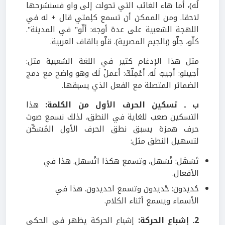
لُه)، أما هاء الغائب التي تحولت إلى واو فسنشرحها
لاحقا. ومن الممكن أن تسمع كلِمتي قال + له في
اللهجة الشعبية على عدة أوجه: ألّو" في المدينة".
كلّو، جلّو (بالجيم المصرية). قلّو بالقاف العربية.
مثل هذا الإدغام كثير في اللغة الشعبية مثل:
أجيبلو: أجيبْ لُه. أعْمِلّكْ: أعملْ لَك وهو واضح مع دمج
الضمائر المتصلة مع الفعل الذي يسبقها.
ب ـ تسكين الحرف الأول من الكلمة:
هذا
التسكين صعب للغاية في النطق، لذلك نسمع صوت
حرف همزة يسبق نطق الحرف الأول المُسَكّن
لتسهيل النطق مثل:
تَسَهَل: تْسَهل، وتسمع هكذا اتْسهل. هذا في
الأفعال.
حُديدون: حْديدون وتسمع احديدون. هذا في
الأسماء ويسمع أثناء الكلام.
2ـ إشباع الحركة:
إشباع الحركة يظهر في الحكي