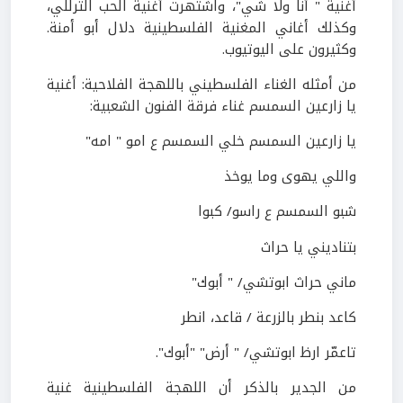
أغنية " أنا ولا شي"، واشتهرت أغنية الحب الترللي،
وكذلك أغاني المغنية الفلسطينية دلال أبو أمنة.
وكثيرون على اليوتيوب.
من أمثله الغناء الفلسطيني باللهجة الفلاحية: أغنية
يا زارعين السمسم غناء فرقة الفنون الشعبية:
يا زارعين السمسم خلي السمسم ع امو " امه"
واللي يهوى وما يوخذ
شبو السمسم ع راسو/ كبوا
بتناديني يا حراث
ماني حراث ابوتشي/ " أبوك"
كاعد بنطر بالزرعة / قاعد، انطر
تاعمّر ارظ ابوتشي/ " أرض" "أبوك".
من الجدير بالذكر أن اللهجة الفلسطينية غنية