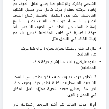
الشعبي بكثرة، والإشباع هنا يعني نطق الحرف مع
إشباع حركته بمقدار حرف كامل على سبيل الكتابة
العروضية. يكثر في اللهجة الشعبية إشباع الضمة
لتصير واوا، فمثلا حركة هاء الغائب تصير واوا مع
إسقاط الهاء من النطق في الصوت الشعبي؛ أما
حركة الكسرة في كاف المخاطبة فتصير ياء مع
إثبات الكاف في النطق مثل:
قال لهُ: قلو. ومثلها عمرُهُ: عمرُو (الواو هنا حركة
هاء الغائب).
عليكِ: عليكي (الياء هنا إشباع حركة كاف
المخاطبة).
3ـ نطق حرف بصوت حرف آخر
: يظهر في اللهجة
الشعبية الفلسطينية بكثرة نطق حرف بصوت حرف
آخر، هذا يعطي صبغة شعبية مميِّزة لأهل المكان
في المدن والقرى.
أولا:
حرف القاف هو أكثر الحروف إشكالية في