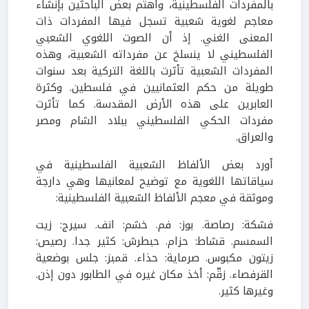
بالمفردات الفلسطينية، واهتم بعض الباحثين بإنشاء
معاجم لغوية شعبية تسجل فيها المفردات ذات
المعنى الغني. إذ أن الصوت اللغوي الشعبي
الفلسطيني لا ينسلخ عن مفرداته الشعبية، وهذه
المفردات الشعبية تأثرت باللغة التركية بعد سنوات
طويلة من حكم العثمانيين في فلسطين. وكثرة
العابرين على هذه الأرض المقدسة. كما تأثرت
مفردات الحكي الفلسطيني ببلاد الشام ومصر
والعراق.
أورد بعض الألفاظ الشعبية الفلسطينية في
سياقاتها اللغوية مع توضيح لمعانيها وهي دارجة
وموثقة في معجم الألفاظ الشعبية الفلسطينية:
فشكة: رصاصة. بوز: فم. خشم: انف. سيرج: زيت
السمسم. قشاط: حزام. حبطرش: كثير جدا. رصيص:
زيتون مكبوس. صرماية: حذاء. قمبز: جلس بوضعية
القرفصاء. زقّم: أخذ مكان غيره في الطابور دون إذن.
وغيرها كثير.