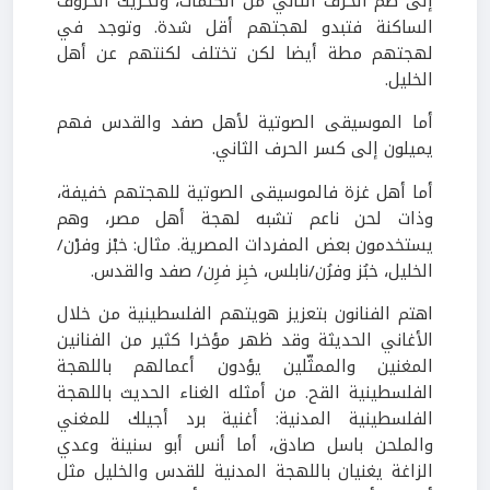
إلى ضم الحرف الثاني من الكلمات، وتحريك الحروف
الساكنة فتبدو لهجتهم أقل شدة. وتوجد في
لهجتهم مطة أيضا لكن تختلف لكنتهم عن أهل
الخليل.
أما الموسيقى الصوتية لأهل صفد والقدس فهم
يميلون إلى كسر الحرف الثاني.
أما أهل غزة فالموسيقى الصوتية للهجتهم خفيفة،
وذات لحن ناعم تشبه لهجة أهل مصر، وهم
يستخدمون بعض المفردات المصرية. مثال: خبْز وفرْن/
الخليل، خبُز وفرُن/نابلس، خبِز فرِن/ صفد والقدس.
اهتم الفنانون بتعزيز هويتهم الفلسطينية من خلال
الأغاني الحديثة وقد ظهر مؤخرا كثير من الفنانين
المغنين والممثّلين يؤدون أعمالهم باللهجة
الفلسطينية القح. من أمثله الغناء الحديث باللهجة
الفلسطينية المدنية: أغنية برد أجيلك للمغني
والملحن باسل صادق، أما أنس أبو سنينة وعدي
الزاغة يغنيان باللهجة المدنية للقدس والخليل مثل