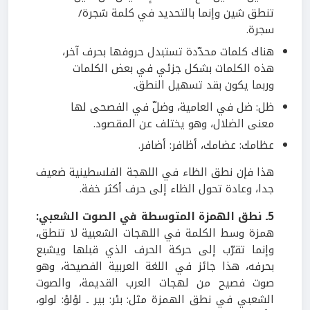
تنطق شين وإنما بالتحديد في كلمة شجرة/
سجرة.
هناك كلمات محدّدة تستبدل حروفها بحرف آخر،
هذه الكلمات بشكل جزئي في بعض الكلمات
وربما يكون بقد تسهيل النطق.
ظل: ضل في العامية، وضلّ في الفصحى لها
معنى الضلال، وهو يختلف عن المقصود.
عظامك: عضامك، أظافر: أضافر.
هذا فإن نطق الظاء في اللهجة الفلسطينية ضعيف
جدا، وعادة تحول الظاء إلى حرف أكثر خفة.
5ـ نطق الهمزة المتوسطة في الصوت الشعبي:
همزة وسط الكلمة في اللهجات الشعبية لا تنطق،
وإنما تقرّب إلى حركة الحرف الذي قبلها ويشبع
بحرفه، هذا جائز في اللغة العربية الفصيحة، وهو
صوت فصيح من لهجات العرب القديمة، والصوت
الشعبي في نطق الهمزة مثل: بئر: بير ـ لؤلؤ: لولو،