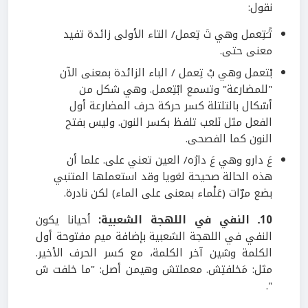
نقول:
تًـَتِعمل وهي تَ تِعمل/ التاء الأولى زائدة تفيد
معنى حتى.
بْتعمل وهي بْ تِعمل / الباء الزائدة بمعنى الآن
"للمضارعة" وتسمع ابْتِعمل. وهي شكل من
أشكال بالتلتلة كسر حركة حرف المضارعة أول
الفعل مثل نَلعب تلفظ بكسر النون. وليس بفتح
النون كما الفصحى.
عَ دارو وهي عَ دارُه/ العين تعني على. علما أن
هذه الحالة صحيحة لغويا وقد استعملها المتنبي
بضع مرّات (عَلْماء بمعنى على الماء) لكن نادرة.
10ـ النفي في اللهجة الشعبية:
أحيانا يكون
النفي في اللهجة الشعبية بإضافة ميم مفتوحة أول
الكلمة وشين آخر الكلمة، مع كسر الحرف الأخير.
مثل: مَخلفتِش. معملتش وهيمن أصل: "ما خلفت ش
".