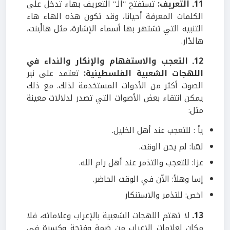
11ـ التعريف:
تستفتح ''الـ'' التعريف بهاء تدخل على
الكلمات المعرفة أحيانا، وقد تكون هذه الهاء هاء
التنبيه التي تشتهر بها أسماء الإشارة، مثل هالْبنت،
هالدْار.
12ـ التعجب والاستفهام والإنكار والنداء في
اللهجات الشعبية الفلسطينية:
تعتمد على نبر
الصوت أكثر من الأدوات المستخدمة لذلك. مع ذلك
يمكن انتقاء بعض الأصوات التي تصدر لدلالات معينة
مثل:
يأ : للتعجب عند أهل الخليل.
لسّا: لم يحن الوقت.
عزا: للتعجب والتذمر عند أهل رام الله.
إسا وهلأ: الآن في الوقت الحاضر.
اخص: للتذمر والاستنكار
13ـ
لا تهتم اللهجات الشعبية بالإعراب وعلاماته، فلا
مكان لعلامات الإعراب من ضمة وفتحة وكسرة في