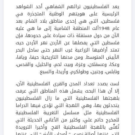
يعد الفلسطينيون تراثهم الشفاهي أحد الشواهد
الرئيسية على هويتهم الوطنية المتجذرة في
فلسطين، التي هي إحدى مناطق بلاد الشام. بعد
عام 1948آلت المنطقة الشامية إلى ما هي عليه
الآن من دول مستقلة ذات سيادة على حدودها، فإن
فلسطين التي يفصلها عن الأردن نهر الأردن حيث
تمتد أراضيها الزراعية غرب النهر حتى ساحل البحر
الأبيض المتوسط. ومن مدنها التاريخية: حيفا، ويافا،
وعكا، وعسقلان، وغزة، وبيت لحم، والخليل، والقدس،
ونابلس، وجنين، وطولكرم، وأريحا، والسبع.
لست بصدد تعداد المدن والقرى الفلسطينية الآن،
إلا أن هذا البحث يشمل هذه المناطق التي عرفت
بلهجتها الفلسطينية التي ما زال الفلسطينيون
يتحدثون بها، وهي اللهجة التي تؤدى فيها الدراما
الفلسطينية مثل مسلسل التغريبة الفلسطينية
للمخرج حاتم علي، وكثير من الأغاني الحديثة التي
تُغنَّى باللهجة الفلسطينية القح. وأخيرا الترويدة
التي غنتها أصالة نصري " أصحاب الأرض" التي غنتها