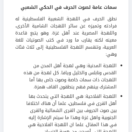
سمات عامة لصوت الحرف في الحكي الشعبي
نطق الحرف في اللهجة الشعبية الفلسطينية له
فرادته وتميزه عن سائر اللهجات الشامية الأخرى،
واللهجة المصرية عند أهل غزة. وهو يتبع قاعدة
معينه لكنه يقارب ما ورد في كتب الصوتيات للغة
العربية، وتنقسم اللهجة الفلسطينية إلى ثلاث فئات
وهي:
اللهجة المدنية: وهي لهجة أهل المدن من
القدس ونابلس والخليل ويافا. كل لهجة من هذه
اللهجات ذات سمات خاصة وصوت خاص بها أما
المشترك بينهم فهم ينطقون القاف همزة.
اللهجة الفلاحية: هي اللهجة التي يتحدث بها
أهل القرى في فلسطين، علما أن هناك اختلافا
بين صوت الحروف بين القرى الشمالية والقرى
الجنوبية واهل غزة وهذا ما سيتم الإشارة إليه
في هذا المقال. علما ان اللهجة الفلاحية هي
اللهجة التي أصبحت من هوية الإنسان