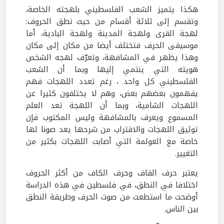
هكذا يتميز الشعب الفلسطيني بلهجته الخاصة،
وتقسم إلى ثلاثة أقسام من حيث نطق الحروف:
لهجة القرى ولهجة المدينة ولهجة البادية، أما
موسيقى الحرف فتختلف أيضا من مكان إلى مكان
وهذا يظهر في المشافهة، وتعرّف لهجه الشخص
هويته التي ينتمي إليها وبما أن الشعب
الفلسطيني كل واحد ، رغم تعدد اللهجات فهم
يفهمون بعضهم بعض، وهم لا يختلفون كثيرا عن
اللهجات الشامية، وبما أن اللهجة تعد العلم
المسموع ويعرف بالمشافهة وليس المكتوب فإن
توثيق اللهجات والاقتراب من شرحها يعد صونا لها
خاصة مع العولمة التي أصابت اللهجات بكثير من
التغيير.
يعتبر حرف القاف وحرف الكاف من أكثر الحروف
اختلافا في النطق، في فلسطين في هذه الدراسة
أوضحت ما استطعت من صوت الحرف وطريقة النطق
بين الناس.