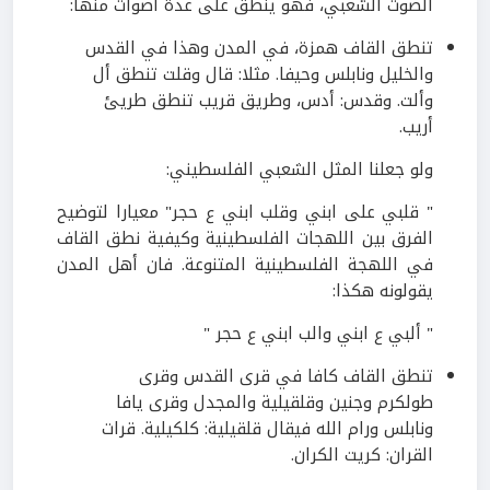
الصوت الشعبي، فهو ينطق على عدة أصوات منها:
تنطق القاف همزة، في المدن وهذا في القدس
والخليل ونابلس وحيفا. مثلا: قال وقلت تنطق أل
وألت. وقدس: أدس، وطريق قريب تنطق طريئ
أريب.
ولو جعلنا المثل الشعبي الفلسطيني:
" قلبي على ابني وقلب ابني ع حجر" معيارا لتوضيح
الفرق بين اللهجات الفلسطينية وكيفية نطق القاف
في اللهجة الفلسطينية المتنوعة. فان أهل المدن
يقولونه هكذا:
" ألبي ع ابني والب ابني ع حجر "
تنطق القاف كافا في قرى القدس وقرى
طولكرم وجنين وقلقيلية والمجدل وقرى يافا
ونابلس ورام الله فيقال قلقيلية: كلكيلية. قرات
القران: كريت الكران.