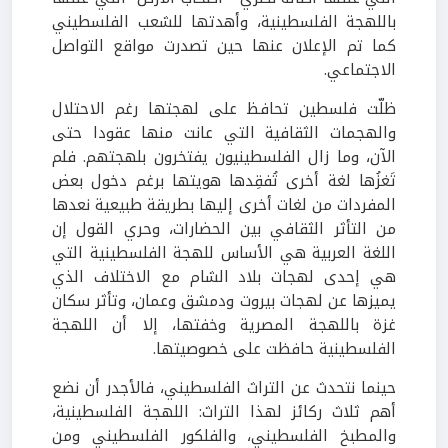
باللهجة الفلسطينية، وأهدتها للشعب الفلسطيني
كما تم الإعلان عنها حين تصدرت مواقع التواصل
الاجتماعي.
ظلّت فلسطين تحافظ على لهجتها رغم الاحتلال
والهجمات الثقافية التي عانت منها عقودا حتى
الآن، وما زال الفلسطينيون يفتخرون بلهجتهم. فلم
تَغزُها لغة أخرى تُفقِدها هويتها برغم دخول بعض
المفردات من لغات أخرى إليها بطريقة طبيعية نعدها
من التأثر الثقافي بين الحضارات، وحري القول إن
اللغة العربية هي الأساس للهجة الفلسطينية التي
هي إحدى لهجات بلاد الشام مع الاختلاف الذي
يميزها عن لهجات بيروت ودمشق وعمان، وتأثر سكان
غزة باللهجة المصرية وخفتها، إلا أن اللهجة
الفلسطينية حافظت على خصوصيتها.
حينما نتحدث عن التراث الفلسطيني، فالأجدر أن نضع
أهم ثلاث ركائز لهذا التراث: اللهجة الفلسطينية،
والمطبخ الفلسطيني، والفلكور الفلسطيني ومن