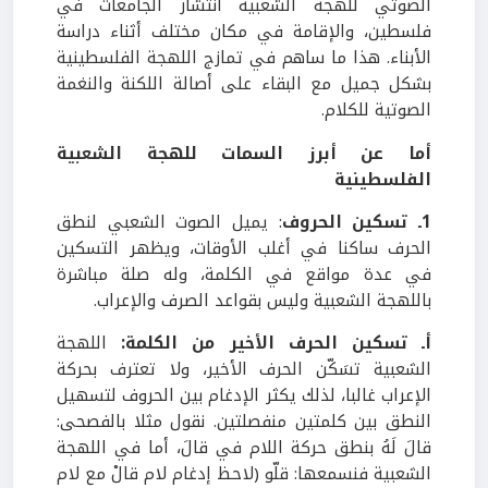
الصوتي للهجة الشعبية انتشار الجامعات في
فلسطين، والإقامة في مكان مختلف أثناء دراسة
الأبناء. هذا ما ساهم في تمازج اللهجة الفلسطينية
بشكل جميل مع البقاء على أصالة اللكنة والنغمة
الصوتية للكلام.
أما عن أبرز السمات للهجة الشعبية
الفلسطينية
1ـ تسكين الحروف
: يميل الصوت الشعبي لنطق
الحرف ساكنا في أغلب الأوقات، ويظهر التسكين
في عدة مواقع في الكلمة، وله صلة مباشرة
باللهجة الشعبية وليس بقواعد الصرف والإعراب.
أـ تسكين الحرف الأخير من الكلمة:
اللهجة
الشعبية تسَكّن الحرف الأخير، ولا تعترف بحركة
الإعراب غالبا، لذلك يكثر الإدغام بين الحروف لتسهيل
النطق بين كلمتين منفصلتين. نقول مثلا بالفصحى:
قالَ لَهُ بنطق حركة اللام في قالَ، أما في اللهجة
الشعبية فنسمعها: قلّو (لاحظ إدغام لام قالْ مع لام