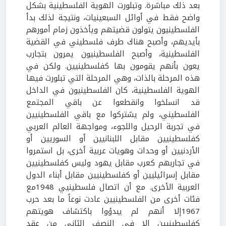
بعد ذلك مباشرة. وتبلورت الهوية الفلسطينية بشكل
واضح فقط في أوائل السبعينيات، ونتيجة لذلك بدأ
الفلسطينيون يتولون قضيتهم ويأخذون زمام أمورهم
بأيديهم، وأصبح هناك طرف فلسطيني في القضية
الفلسطينية، وأصبح الفلسطينيون يمرون بتجارب
يعون بأنهم يقومون بها كفلسطينيين. ولكن في
هذه المرحلة بالذات، وهي المرحلة التي تبلورت فيها
الهوية الفلسطينية، كان الفلسطينيون في الداخل
قد انسلخوا وانقطعوا عن باقي المجتمع
الفلسطيني، ولم يشتركوا مع باقي الفلسطينيين
في تجربة الرحيل واللجوء، ومواجهة العالم العربي
كفلسطينيين مقابل اللبنانيين أو السوريين أو
الأردنيين أو وحدات وهويات عربية أخرى، بل استمروا
في تجاربهم كعرب مقابل يهود وليس كفلسطينيين
مقابل إسرائيليين أو كفلسطينيين مقابل أبناء الدول
العربية الأخرى. مع أن اتصال فلسطينيي 1948مع
فئات أخرى من الفلسطينيين عادت نوعاً ما بعد حرب
1967إلا أنهم لم يبدؤوا باكتشاف هويتهم
كفلسطينيين إلا في النصف الثاني من عقد