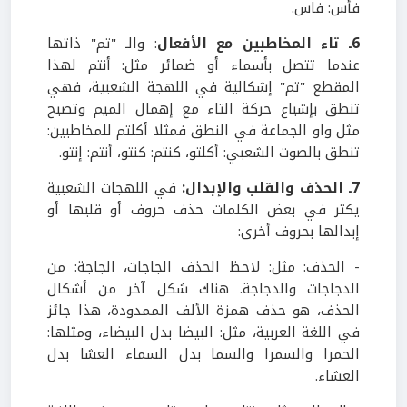
فأس: فاس.
6ـ تاء المخاطبين مع الأفعال
: والـ "تم" ذاتها
عندما تتصل بأسماء أو ضمائر مثل: أنتم لهذا
المقطع "تم" إشكالية في اللهجة الشعبية، فهي
تنطق بإشباع حركة التاء مع إهمال الميم وتصبح
مثل واو الجماعة في النطق فمثلا أكلتم للمخاطبين:
تنطق بالصوت الشعبي: أكلتو، كنتم: كنتو، أنتم: إنتو.
7ـ الحذف والقلب والإبدال:
في اللهجات الشعبية
يكثر في بعض الكلمات حذف حروف أو قلبها أو
إبدالها بحروف أخرى:
- الحذف: مثل: لاحظ الحذف الجاجات، الجاجة: من
الدجاجات والدجاجة. هناك شكل آخر من أشكال
الحذف، هو حذف همزة الألف الممدودة، هذا جائز
في اللغة العربية، مثل: البيضا بدل البيضاء، ومثلها:
الحمرا والسمرا والسما بدل السماء العشا بدل
العشاء.