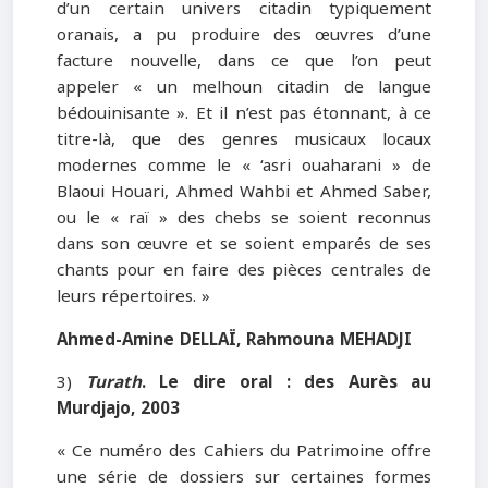
d’un certain univers citadin typiquement
oranais, a pu produire des œuvres d’une
facture nouvelle, dans ce que l’on peut
appeler « un melhoun citadin de langue
bédouinisante ». Et il n’est pas étonnant, à ce
titre-là, que des genres musicaux locaux
modernes comme le « ‘asri ouaharani » de
Blaoui Houari, Ahmed Wahbi et Ahmed Saber,
ou le « raï » des chebs se soient reconnus
dans son œuvre et se soient emparés de ses
chants pour en faire des pièces centrales de
leurs répertoires. »
Ahmed-Amine DELLAÏ, Rahmouna MEHADJI
3)
Turath
. Le dire oral : des Aurès au
Murdjajo
, 2003
« Ce numéro des Cahiers du Patrimoine offre
une série de dossiers sur certaines formes