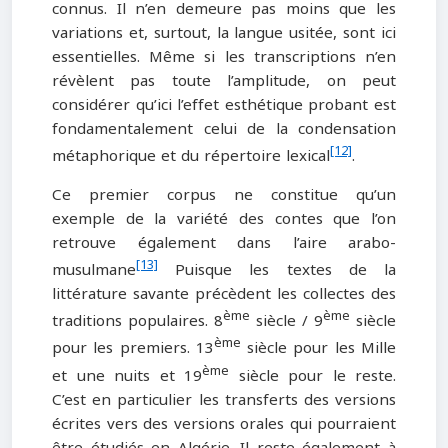
connus. Il n’en demeure pas moins que les
variations et, surtout, la langue usitée, sont ici
essentielles. Même si les transcriptions n’en
révèlent pas toute l’amplitude, on peut
considérer qu’ici l’effet esthétique probant est
fondamentalement celui de la condensation
[12]
métaphorique et du répertoire lexical
.
Ce premier corpus ne constitue qu’un
exemple de la variété des contes que l’on
retrouve également dans l’aire arabo-
[13]
musulmane
Puisque les textes de la
littérature savante précèdent les collectes des
ème
ème
traditions populaires. 8
siècle / 9
siècle
ème
pour les premiers. 13
siècle pour les Mille
ème
et une nuits et 19
siècle pour le reste.
C’est en particulier les transferts des versions
écrites vers des versions orales qui pourraient
être étudiés en Algérie. Il reste également à